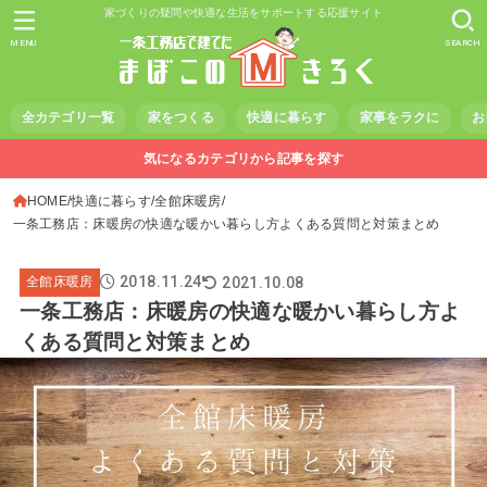
家づくりの疑問や快適な生活をサポートする応援サイト
MENU
SEARCH
全カテゴリ一覧
家をつくる
快適に暮らす
家事をラクに
お
気になるカテゴリから記事を探す
HOME
快適に暮らす
全館床暖房
一条工務店：床暖房の快適な暖かい暮らし方よくある質問と対策まとめ
2018.11.24
2021.10.08
全館床暖房
一条工務店：床暖房の快適な暖かい暮らし方よ
くある質問と対策まとめ