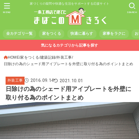
家づくりの疑問や快適な生活をサポートする応援サイト
MENU
SEARCH
全カテゴリ一覧
家をつくる
快適に暮らす
家事をラクに
お
気になるカテゴリから記事を探す
HOME
家をつくる
建築記録
外装工事
日除けの為のシェード用アイプレートを外壁に取り付る為のポイントまとめ
2016.09.14
2021.10.01
外装工事
日除けの為のシェード用アイプレートを外壁に
取り付る為のポイントまとめ