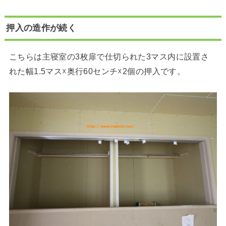
押入の造作が続く
こちらは主寝室の3枚扉で仕切られた3マス内に設置さ
れた幅1.5マス☓奥行60センチ☓2個の押入です。