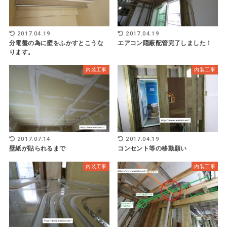
2017.04.19
2017.04.19
分電盤の為に壁をふかすとこうな
エアコン隠蔽配管完了しました！
ります。
内装工事
内装工事
2017.07.14
2017.04.19
壁紙が貼られるまで
コンセント等の移動願い
内装工事
内装工事