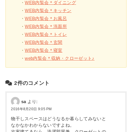
・
WEB内覧会＊ダイニング
・
WEB内覧会＊キッチン
・
WEB内覧会＊お風呂
・
WEB内覧会＊洗面所
・
WEB内覧会＊トイレ
・
WEB内覧会＊玄関
・
WEB内覧会＊寝室
・
web内覧会＊収納・クローゼット♪
2件のコメント
sa
より:
2016年8月20日 9:05 PM
物干しスペースはどうなるか暮らしてみないと
なかなかわからないですよね。
次家建てるなら、洗濯部屋兼、クローゼットの