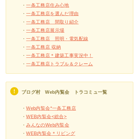
・
一条工務店住み心地
・
一条工務店を選んだ理由
・
一条工務店 間取り紹介
・
一条工務店展示場
・
一条工務店 照明・電気配線
・
一条工務店 収納
・
一条工務店＊建築工事実況中！
・
一条工務店トラブル＆クレーム
ブログ村 Web内覧会 トラコミュ一覧
・
Web内覧会*一条工務店
・
WEB内覧会<総合>
・
みんなのWeb内覧会
・
WEB内覧会＊リビング