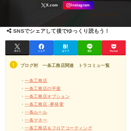
SNSでシェアして後でゆっくり読もう！
ポスト
シェア
はてブ
送る
Pocket
ブログ村 一条工務店関連 トラコミュ一覧
・
一条工務店
・
一条工務店の平屋
・
一条工務店オプション
・
一条工務店 -夢発電
・
一条ルール
・
一条マネー
・
一条工務店＆フロアコーティング