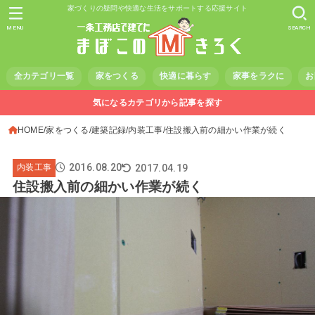
家づくりの疑問や快適な生活をサポートする応援サイト
MENU
SEARCH
全カテゴリ一覧
家をつくる
快適に暮らす
家事をラクに
お
気になるカテゴリから記事を探す
HOME
家をつくる
建築記録
内装工事
住設搬入前の細かい作業が続く
2016.08.20
2017.04.19
内装工事
住設搬入前の細かい作業が続く