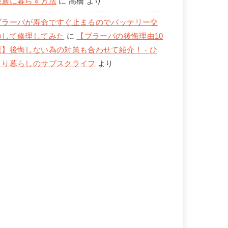
快適に暮らす方法
に
高橋
より
ブラーバが寿命ですぐ止まるのでバッテリー交
換して修理してみた
に
【ブラーバの後悔理由10
選】後悔しない為の対策も合わせて紹介！ - ひ
とり暮らしのサブスクライフ
より