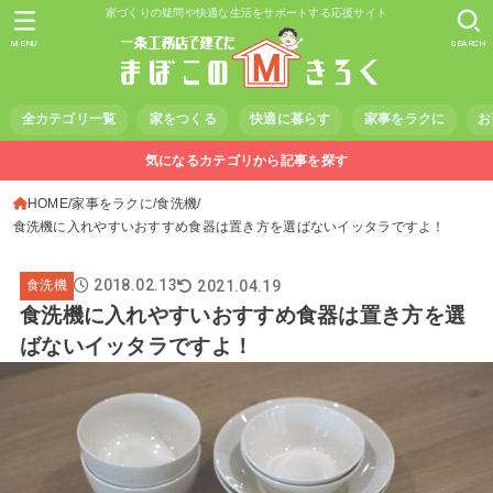
家づくりの疑問や快適な生活をサポートする応援サイト
MENU
SEARCH
全カテゴリ一覧
家をつくる
快適に暮らす
家事をラクに
お
気になるカテゴリから記事を探す
HOME
家事をラクに
食洗機
食洗機に入れやすいおすすめ食器は置き方を選ばないイッタラですよ！
2018.02.13
2021.04.19
食洗機
食洗機に入れやすいおすすめ食器は置き方を選
ばないイッタラですよ！