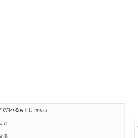
プで飛べるもくじ
[
非表示
]
こと
交換