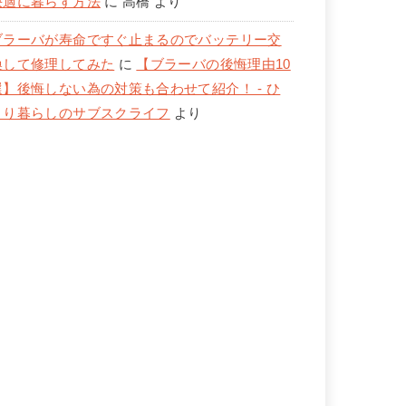
快適に暮らす方法
に
高橋
より
ブラーバが寿命ですぐ止まるのでバッテリー交
換して修理してみた
に
【ブラーバの後悔理由10
選】後悔しない為の対策も合わせて紹介！ - ひ
とり暮らしのサブスクライフ
より