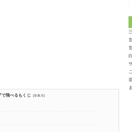
プで飛べるもくじ
[
非表示
]