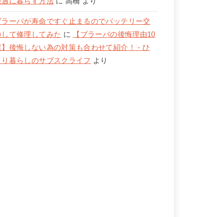
快適に暮らす方法
に
高橋
より
ブラーバが寿命ですぐ止まるのでバッテリー交
換して修理してみた
に
【ブラーバの後悔理由10
選】後悔しない為の対策も合わせて紹介！ - ひ
とり暮らしのサブスクライフ
より