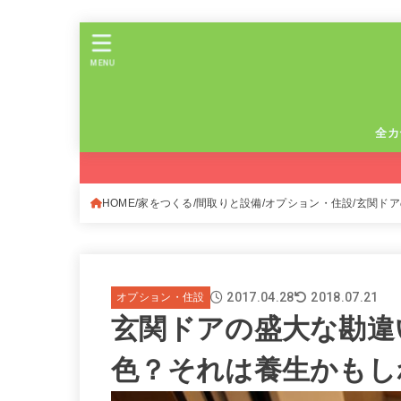
MENU
全カ
HOME
家をつくる
間取りと設備
オプション・住設
玄関ドア
2017.04.28
2018.07.21
オプション・住設
玄関ドアの盛大な勘違
色？それは養生かもし