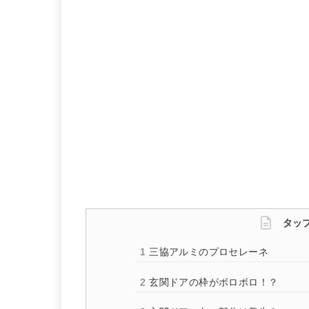
タッ
三協アルミのプロセレーネ
玄関ドアの枠がボロボロ！？