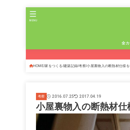
MENU
全カ
HOME
家をつくる
建築記録
考察
小屋裏物入の断熱材仕様を
2016.07.25
2017.04.19
考察
小屋裏物入の断熱材仕