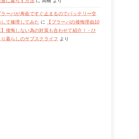
快適に暮らす方法
に
高橋
より
ブラーバが寿命ですぐ止まるのでバッテリー交
換して修理してみた
に
【ブラーバの後悔理由10
選】後悔しない為の対策も合わせて紹介！ - ひ
とり暮らしのサブスクライフ
より